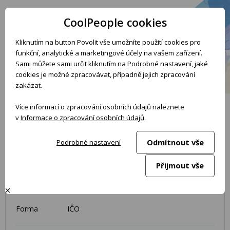
POOL
CoolPeople cookies
dostupných
IT kandidátů
Kliknutím na button Povolit vše umožníte použití cookies pro
funkční, analytické a marketingové účely na vašem zařízení.
Sami můžete sami určit kliknutím na Podrobné nastavení, jaké
ZPĚT
PŘIDAT DO PROJEKTU
cookies je možné zpracovávat, případně jejich zpracování
zakázat.
Více informací o zpracování osobních údajů naleznete
#509176 Business / Project Manager
v
Informace o zpracování osobních údajů
.
Odmítnout vše
Podrobné nastavení
Kompetence
Project Manager
Přijmout vše
Dostupnost
01.09.2026
Forma
IČO