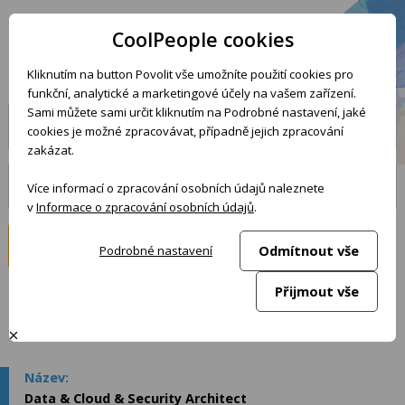
POOL
CoolPeople cookies
dostupných
IT kandidátů
Kliknutím na button Povolit vše umožníte použití cookies pro
funkční, analytické a marketingové účely na vašem zařízení.
Sami můžete sami určit kliknutím na Podrobné nastavení, jaké
Všechny kompetence
Všechna místa
cookies je možné zpracovávat, případně jejich zpracování
zakázat.
Všechny formy
Více informací o zpracování osobních údajů naleznete
v
Informace o zpracování osobních údajů
.
VYHLEDAT
Odmítnout vše
Podrobné nastavení
Přijmout vše
127
5 - použijte filtr
kandidátů celkem, zobrazeno prvních
Data & Cloud & Security Architect